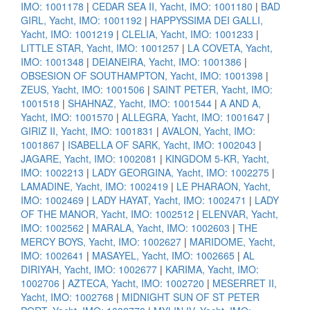
IMO: 1001178
|
CEDAR SEA II, Yacht, IMO: 1001180
|
BAD
GIRL, Yacht, IMO: 1001192
|
HAPPYSSIMA DEI GALLI,
Yacht, IMO: 1001219
|
CLELIA, Yacht, IMO: 1001233
|
LITTLE STAR, Yacht, IMO: 1001257
|
LA COVETA, Yacht,
IMO: 1001348
|
DEIANEIRA, Yacht, IMO: 1001386
|
OBSESION OF SOUTHAMPTON, Yacht, IMO: 1001398
|
ZEUS, Yacht, IMO: 1001506
|
SAINT PETER, Yacht, IMO:
1001518
|
SHAHNAZ, Yacht, IMO: 1001544
|
A AND A,
Yacht, IMO: 1001570
|
ALLEGRA, Yacht, IMO: 1001647
|
GIRIZ II, Yacht, IMO: 1001831
|
AVALON, Yacht, IMO:
1001867
|
ISABELLA OF SARK, Yacht, IMO: 1002043
|
JAGARE, Yacht, IMO: 1002081
|
KINGDOM 5-KR, Yacht,
IMO: 1002213
|
LADY GEORGINA, Yacht, IMO: 1002275
|
LAMADINE, Yacht, IMO: 1002419
|
LE PHARAON, Yacht,
IMO: 1002469
|
LADY HAYAT, Yacht, IMO: 1002471
|
LADY
OF THE MANOR, Yacht, IMO: 1002512
|
ELENVAR, Yacht,
IMO: 1002562
|
MARALA, Yacht, IMO: 1002603
|
THE
MERCY BOYS, Yacht, IMO: 1002627
|
MARIDOME, Yacht,
IMO: 1002641
|
MASAYEL, Yacht, IMO: 1002665
|
AL
DIRIYAH, Yacht, IMO: 1002677
|
KARIMA, Yacht, IMO:
1002706
|
AZTECA, Yacht, IMO: 1002720
|
MESERRET II,
Yacht, IMO: 1002768
|
MIDNIGHT SUN OF ST PETER