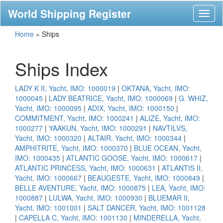
World Shipping Register
Toggl
naviga
Home
»
Ships
Ships Index
LADY K II, Yacht, IMO: 1000019
|
OKTANA, Yacht, IMO:
1000045
|
LADY BEATRICE, Yacht, IMO: 1000069
|
G. WHIZ,
Yacht, IMO: 1000095
|
ADIX, Yacht, IMO: 1000150
|
COMMITMENT, Yacht, IMO: 1000241
|
ALIZE, Yacht, IMO:
1000277
|
YAAKUN, Yacht, IMO: 1000291
|
NAVTILVS,
Yacht, IMO: 1000320
|
ALTAIR, Yacht, IMO: 1000344
|
AMPHITRITE, Yacht, IMO: 1000370
|
BLUE OCEAN, Yacht,
IMO: 1000435
|
ATLANTIC GOOSE, Yacht, IMO: 1000617
|
ATLANTIC PRINCESS, Yacht, IMO: 1000631
|
ATLANTIS II,
Yacht, IMO: 1000667
|
BEAUGESTE, Yacht, IMO: 1000849
|
BELLE AVENTURE, Yacht, IMO: 1000875
|
LEA, Yacht, IMO:
1000887
|
LULWA, Yacht, IMO: 1000930
|
BLUEMAR II,
Yacht, IMO: 1001001
|
SALT DANCER, Yacht, IMO: 1001128
|
CAPELLA C, Yacht, IMO: 1001130
|
MINDERELLA, Yacht,