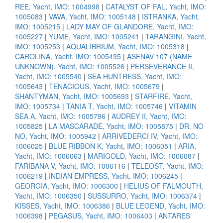
REE, Yacht, IMO: 1004998
|
CATALYST OF FAL, Yacht, IMO:
1005083
|
VAVA, Yacht, IMO: 1005148
|
ISTRANKA, Yacht,
IMO: 1005215
|
LADY MAY OF GLANDORE, Yacht, IMO:
1005227
|
YUME, Yacht, IMO: 1005241
|
TARANGINI, Yacht,
IMO: 1005253
|
AQUALIBRIUM, Yacht, IMO: 1005318
|
CAROLINA, Yacht, IMO: 1005435
|
ASENAV 107 (NAME
UNKNOWN), Yacht, IMO: 1005526
|
PERSEVERANCE II,
Yacht, IMO: 1005540
|
SEA HUNTRESS, Yacht, IMO:
1005643
|
TENACIOUS, Yacht, IMO: 1005679
|
SHANTYMAN, Yacht, IMO: 1005693
|
STARFIRE, Yacht,
IMO: 1005734
|
TANIA T, Yacht, IMO: 1005746
|
VITAMIN
SEA A, Yacht, IMO: 1005796
|
AUDREY II, Yacht, IMO:
1005825
|
LA MASCARADE, Yacht, IMO: 1005875
|
DR. NO
NO, Yacht, IMO: 1005942
|
ARRIVEDERCI IV, Yacht, IMO:
1006025
|
BLUE RIBBON K, Yacht, IMO: 1006051
|
ARIA,
Yacht, IMO: 1006063
|
MARIGOLD, Yacht, IMO: 1006087
|
FARIBANA V, Yacht, IMO: 1006116
|
TELEOST, Yacht, IMO:
1006219
|
INDIAN EMPRESS, Yacht, IMO: 1006245
|
GEORGIA, Yacht, IMO: 1006300
|
HELIUS OF FALMOUTH,
Yacht, IMO: 1006350
|
SUSSURRO, Yacht, IMO: 1006374
|
KISSES, Yacht, IMO: 1006386
|
BLUE LEGEND, Yacht, IMO:
1006398
|
PEGASUS, Yacht, IMO: 1006403
|
ANTARES