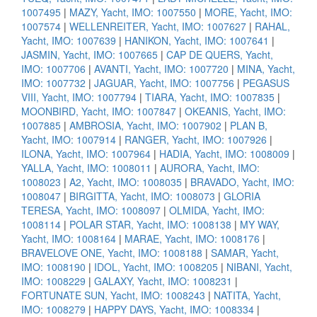
1007495
|
MAZY, Yacht, IMO: 1007550
|
MORE, Yacht, IMO:
1007574
|
WELLENREITER, Yacht, IMO: 1007627
|
RAHAL,
Yacht, IMO: 1007639
|
HANIKON, Yacht, IMO: 1007641
|
JASMIN, Yacht, IMO: 1007665
|
CAP DE QUERS, Yacht,
IMO: 1007706
|
AVANTI, Yacht, IMO: 1007720
|
MINA, Yacht,
IMO: 1007732
|
JAGUAR, Yacht, IMO: 1007756
|
PEGASUS
VIII, Yacht, IMO: 1007794
|
TIARA, Yacht, IMO: 1007835
|
MOONBIRD, Yacht, IMO: 1007847
|
OKEANIS, Yacht, IMO:
1007885
|
AMBROSIA, Yacht, IMO: 1007902
|
PLAN B,
Yacht, IMO: 1007914
|
RANGER, Yacht, IMO: 1007926
|
ILONA, Yacht, IMO: 1007964
|
HADIA, Yacht, IMO: 1008009
|
YALLA, Yacht, IMO: 1008011
|
AURORA, Yacht, IMO:
1008023
|
A2, Yacht, IMO: 1008035
|
BRAVADO, Yacht, IMO:
1008047
|
BIRGITTA, Yacht, IMO: 1008073
|
GLORIA
TERESA, Yacht, IMO: 1008097
|
OLMIDA, Yacht, IMO:
1008114
|
POLAR STAR, Yacht, IMO: 1008138
|
MY WAY,
Yacht, IMO: 1008164
|
MARAE, Yacht, IMO: 1008176
|
BRAVELOVE ONE, Yacht, IMO: 1008188
|
SAMAR, Yacht,
IMO: 1008190
|
IDOL, Yacht, IMO: 1008205
|
NIBANI, Yacht,
IMO: 1008229
|
GALAXY, Yacht, IMO: 1008231
|
FORTUNATE SUN, Yacht, IMO: 1008243
|
NATITA, Yacht,
IMO: 1008279
|
HAPPY DAYS, Yacht, IMO: 1008334
|