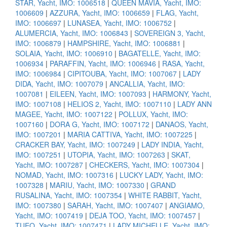
STAR, Yacht, IMO: 1006518
|
QUEEN MAVIA, Yacht, IMO:
1006609
|
AZZURA, Yacht, IMO: 1006659
|
FLAG, Yacht,
IMO: 1006697
|
LUNASEA, Yacht, IMO: 1006752
|
ALUMERCIA, Yacht, IMO: 1006843
|
SOVEREIGN 3, Yacht,
IMO: 1006879
|
HAMPSHIRE, Yacht, IMO: 1006881
|
SOLAIA, Yacht, IMO: 1006910
|
BAGATELLE, Yacht, IMO:
1006934
|
PARAFFIN, Yacht, IMO: 1006946
|
RASA, Yacht,
IMO: 1006984
|
CIPITOUBA, Yacht, IMO: 1007067
|
LADY
DIDA, Yacht, IMO: 1007079
|
ANCALLIA, Yacht, IMO:
1007081
|
EILEEN, Yacht, IMO: 1007093
|
HARMONY, Yacht,
IMO: 1007108
|
HELIOS 2, Yacht, IMO: 1007110
|
LADY ANN
MAGEE, Yacht, IMO: 1007122
|
POLLUX, Yacht, IMO:
1007160
|
DORA G, Yacht, IMO: 1007172
|
DANAOS, Yacht,
IMO: 1007201
|
MARIA CATTIVA, Yacht, IMO: 1007225
|
CRACKER BAY, Yacht, IMO: 1007249
|
LADY INDIA, Yacht,
IMO: 1007251
|
UTOPIA, Yacht, IMO: 1007263
|
SKAT,
Yacht, IMO: 1007287
|
CHECKERS, Yacht, IMO: 1007304
|
NOMAD, Yacht, IMO: 1007316
|
LUCKY LADY, Yacht, IMO:
1007328
|
MARIU, Yacht, IMO: 1007330
|
GRAND
RUSALINA, Yacht, IMO: 1007354
|
WHITE RABBIT, Yacht,
IMO: 1007380
|
SARAH, Yacht, IMO: 1007407
|
ANGIAMO,
Yacht, IMO: 1007419
|
DEJA TOO, Yacht, IMO: 1007457
|
TUEQ, Yacht, IMO: 1007471
|
LADY MICHELLE, Yacht, IMO: