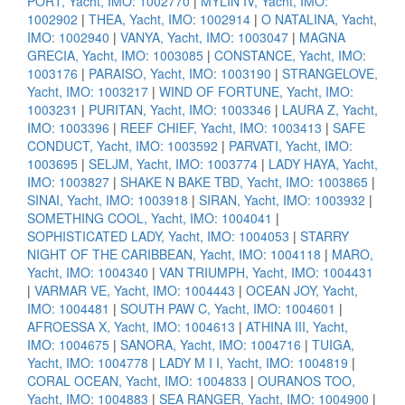
PORT, Yacht, IMO: 1002770
|
MYLIN IV, Yacht, IMO:
1002902
|
THEA, Yacht, IMO: 1002914
|
O NATALINA, Yacht,
IMO: 1002940
|
VANYA, Yacht, IMO: 1003047
|
MAGNA
GRECIA, Yacht, IMO: 1003085
|
CONSTANCE, Yacht, IMO:
1003176
|
PARAISO, Yacht, IMO: 1003190
|
STRANGELOVE,
Yacht, IMO: 1003217
|
WIND OF FORTUNE, Yacht, IMO:
1003231
|
PURITAN, Yacht, IMO: 1003346
|
LAURA Z, Yacht,
IMO: 1003396
|
REEF CHIEF, Yacht, IMO: 1003413
|
SAFE
CONDUCT, Yacht, IMO: 1003592
|
PARVATI, Yacht, IMO:
1003695
|
SELJM, Yacht, IMO: 1003774
|
LADY HAYA, Yacht,
IMO: 1003827
|
SHAKE N BAKE TBD, Yacht, IMO: 1003865
|
SINAI, Yacht, IMO: 1003918
|
SIRAN, Yacht, IMO: 1003932
|
SOMETHING COOL, Yacht, IMO: 1004041
|
SOPHISTICATED LADY, Yacht, IMO: 1004053
|
STARRY
NIGHT OF THE CARIBBEAN, Yacht, IMO: 1004118
|
MARO,
Yacht, IMO: 1004340
|
VAN TRIUMPH, Yacht, IMO: 1004431
|
VARMAR VE, Yacht, IMO: 1004443
|
OCEAN JOY, Yacht,
IMO: 1004481
|
SOUTH PAW C, Yacht, IMO: 1004601
|
AFROESSA X, Yacht, IMO: 1004613
|
ATHINA III, Yacht,
IMO: 1004675
|
SANORA, Yacht, IMO: 1004716
|
TUIGA,
Yacht, IMO: 1004778
|
LADY M I I, Yacht, IMO: 1004819
|
CORAL OCEAN, Yacht, IMO: 1004833
|
OURANOS TOO,
Yacht, IMO: 1004883
|
SEA RANGER, Yacht, IMO: 1004900
|