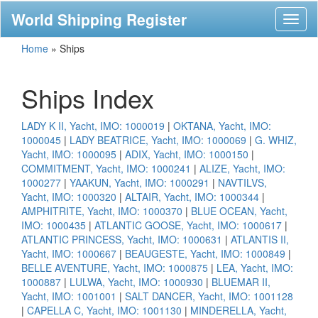
World Shipping Register
Toggl
naviga
Home
»
Ships
Ships Index
LADY K II, Yacht, IMO: 1000019
|
OKTANA, Yacht, IMO:
1000045
|
LADY BEATRICE, Yacht, IMO: 1000069
|
G. WHIZ,
Yacht, IMO: 1000095
|
ADIX, Yacht, IMO: 1000150
|
COMMITMENT, Yacht, IMO: 1000241
|
ALIZE, Yacht, IMO:
1000277
|
YAAKUN, Yacht, IMO: 1000291
|
NAVTILVS,
Yacht, IMO: 1000320
|
ALTAIR, Yacht, IMO: 1000344
|
AMPHITRITE, Yacht, IMO: 1000370
|
BLUE OCEAN, Yacht,
IMO: 1000435
|
ATLANTIC GOOSE, Yacht, IMO: 1000617
|
ATLANTIC PRINCESS, Yacht, IMO: 1000631
|
ATLANTIS II,
Yacht, IMO: 1000667
|
BEAUGESTE, Yacht, IMO: 1000849
|
BELLE AVENTURE, Yacht, IMO: 1000875
|
LEA, Yacht, IMO:
1000887
|
LULWA, Yacht, IMO: 1000930
|
BLUEMAR II,
Yacht, IMO: 1001001
|
SALT DANCER, Yacht, IMO: 1001128
|
CAPELLA C, Yacht, IMO: 1001130
|
MINDERELLA, Yacht,