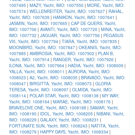
1007495
|
MAZY, Yacht, IMO: 1007550
|
MORE, Yacht, IMO:
1007574
|
WELLENREITER, Yacht, IMO: 1007627
|
RAHAL,
Yacht, IMO: 1007639
|
HANIKON, Yacht, IMO: 1007641
|
JASMIN, Yacht, IMO: 1007665
|
CAP DE QUERS, Yacht,
IMO: 1007706
|
AVANTI, Yacht, IMO: 1007720
|
MINA, Yacht,
IMO: 1007732
|
JAGUAR, Yacht, IMO: 1007756
|
PEGASUS
VIII, Yacht, IMO: 1007794
|
TIARA, Yacht, IMO: 1007835
|
MOONBIRD, Yacht, IMO: 1007847
|
OKEANIS, Yacht, IMO:
1007885
|
AMBROSIA, Yacht, IMO: 1007902
|
PLAN B,
Yacht, IMO: 1007914
|
RANGER, Yacht, IMO: 1007926
|
ILONA, Yacht, IMO: 1007964
|
HADIA, Yacht, IMO: 1008009
|
YALLA, Yacht, IMO: 1008011
|
AURORA, Yacht, IMO:
1008023
|
A2, Yacht, IMO: 1008035
|
BRAVADO, Yacht, IMO:
1008047
|
BIRGITTA, Yacht, IMO: 1008073
|
GLORIA
TERESA, Yacht, IMO: 1008097
|
OLMIDA, Yacht, IMO:
1008114
|
POLAR STAR, Yacht, IMO: 1008138
|
MY WAY,
Yacht, IMO: 1008164
|
MARAE, Yacht, IMO: 1008176
|
BRAVELOVE ONE, Yacht, IMO: 1008188
|
SAMAR, Yacht,
IMO: 1008190
|
IDOL, Yacht, IMO: 1008205
|
NIBANI, Yacht,
IMO: 1008229
|
GALAXY, Yacht, IMO: 1008231
|
FORTUNATE SUN, Yacht, IMO: 1008243
|
NATITA, Yacht,
IMO: 1008279
|
HAPPY DAYS, Yacht, IMO: 1008334
|