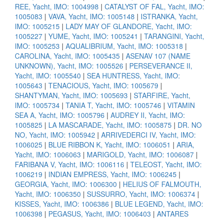
REE, Yacht, IMO: 1004998
|
CATALYST OF FAL, Yacht, IMO:
1005083
|
VAVA, Yacht, IMO: 1005148
|
ISTRANKA, Yacht,
IMO: 1005215
|
LADY MAY OF GLANDORE, Yacht, IMO:
1005227
|
YUME, Yacht, IMO: 1005241
|
TARANGINI, Yacht,
IMO: 1005253
|
AQUALIBRIUM, Yacht, IMO: 1005318
|
CAROLINA, Yacht, IMO: 1005435
|
ASENAV 107 (NAME
UNKNOWN), Yacht, IMO: 1005526
|
PERSEVERANCE II,
Yacht, IMO: 1005540
|
SEA HUNTRESS, Yacht, IMO:
1005643
|
TENACIOUS, Yacht, IMO: 1005679
|
SHANTYMAN, Yacht, IMO: 1005693
|
STARFIRE, Yacht,
IMO: 1005734
|
TANIA T, Yacht, IMO: 1005746
|
VITAMIN
SEA A, Yacht, IMO: 1005796
|
AUDREY II, Yacht, IMO:
1005825
|
LA MASCARADE, Yacht, IMO: 1005875
|
DR. NO
NO, Yacht, IMO: 1005942
|
ARRIVEDERCI IV, Yacht, IMO:
1006025
|
BLUE RIBBON K, Yacht, IMO: 1006051
|
ARIA,
Yacht, IMO: 1006063
|
MARIGOLD, Yacht, IMO: 1006087
|
FARIBANA V, Yacht, IMO: 1006116
|
TELEOST, Yacht, IMO:
1006219
|
INDIAN EMPRESS, Yacht, IMO: 1006245
|
GEORGIA, Yacht, IMO: 1006300
|
HELIUS OF FALMOUTH,
Yacht, IMO: 1006350
|
SUSSURRO, Yacht, IMO: 1006374
|
KISSES, Yacht, IMO: 1006386
|
BLUE LEGEND, Yacht, IMO:
1006398
|
PEGASUS, Yacht, IMO: 1006403
|
ANTARES