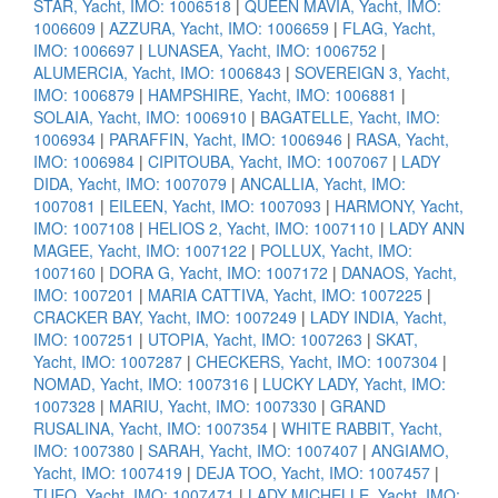
STAR, Yacht, IMO: 1006518
|
QUEEN MAVIA, Yacht, IMO:
1006609
|
AZZURA, Yacht, IMO: 1006659
|
FLAG, Yacht,
IMO: 1006697
|
LUNASEA, Yacht, IMO: 1006752
|
ALUMERCIA, Yacht, IMO: 1006843
|
SOVEREIGN 3, Yacht,
IMO: 1006879
|
HAMPSHIRE, Yacht, IMO: 1006881
|
SOLAIA, Yacht, IMO: 1006910
|
BAGATELLE, Yacht, IMO:
1006934
|
PARAFFIN, Yacht, IMO: 1006946
|
RASA, Yacht,
IMO: 1006984
|
CIPITOUBA, Yacht, IMO: 1007067
|
LADY
DIDA, Yacht, IMO: 1007079
|
ANCALLIA, Yacht, IMO:
1007081
|
EILEEN, Yacht, IMO: 1007093
|
HARMONY, Yacht,
IMO: 1007108
|
HELIOS 2, Yacht, IMO: 1007110
|
LADY ANN
MAGEE, Yacht, IMO: 1007122
|
POLLUX, Yacht, IMO:
1007160
|
DORA G, Yacht, IMO: 1007172
|
DANAOS, Yacht,
IMO: 1007201
|
MARIA CATTIVA, Yacht, IMO: 1007225
|
CRACKER BAY, Yacht, IMO: 1007249
|
LADY INDIA, Yacht,
IMO: 1007251
|
UTOPIA, Yacht, IMO: 1007263
|
SKAT,
Yacht, IMO: 1007287
|
CHECKERS, Yacht, IMO: 1007304
|
NOMAD, Yacht, IMO: 1007316
|
LUCKY LADY, Yacht, IMO:
1007328
|
MARIU, Yacht, IMO: 1007330
|
GRAND
RUSALINA, Yacht, IMO: 1007354
|
WHITE RABBIT, Yacht,
IMO: 1007380
|
SARAH, Yacht, IMO: 1007407
|
ANGIAMO,
Yacht, IMO: 1007419
|
DEJA TOO, Yacht, IMO: 1007457
|
TUEQ, Yacht, IMO: 1007471
|
LADY MICHELLE, Yacht, IMO: