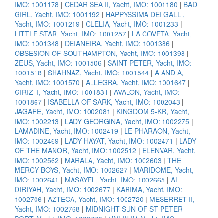
IMO: 1001178
|
CEDAR SEA II, Yacht, IMO: 1001180
|
BAD
GIRL, Yacht, IMO: 1001192
|
HAPPYSSIMA DEI GALLI,
Yacht, IMO: 1001219
|
CLELIA, Yacht, IMO: 1001233
|
LITTLE STAR, Yacht, IMO: 1001257
|
LA COVETA, Yacht,
IMO: 1001348
|
DEIANEIRA, Yacht, IMO: 1001386
|
OBSESION OF SOUTHAMPTON, Yacht, IMO: 1001398
|
ZEUS, Yacht, IMO: 1001506
|
SAINT PETER, Yacht, IMO:
1001518
|
SHAHNAZ, Yacht, IMO: 1001544
|
A AND A,
Yacht, IMO: 1001570
|
ALLEGRA, Yacht, IMO: 1001647
|
GIRIZ II, Yacht, IMO: 1001831
|
AVALON, Yacht, IMO:
1001867
|
ISABELLA OF SARK, Yacht, IMO: 1002043
|
JAGARE, Yacht, IMO: 1002081
|
KINGDOM 5-KR, Yacht,
IMO: 1002213
|
LADY GEORGINA, Yacht, IMO: 1002275
|
LAMADINE, Yacht, IMO: 1002419
|
LE PHARAON, Yacht,
IMO: 1002469
|
LADY HAYAT, Yacht, IMO: 1002471
|
LADY
OF THE MANOR, Yacht, IMO: 1002512
|
ELENVAR, Yacht,
IMO: 1002562
|
MARALA, Yacht, IMO: 1002603
|
THE
MERCY BOYS, Yacht, IMO: 1002627
|
MARIDOME, Yacht,
IMO: 1002641
|
MASAYEL, Yacht, IMO: 1002665
|
AL
DIRIYAH, Yacht, IMO: 1002677
|
KARIMA, Yacht, IMO:
1002706
|
AZTECA, Yacht, IMO: 1002720
|
MESERRET II,
Yacht, IMO: 1002768
|
MIDNIGHT SUN OF ST PETER