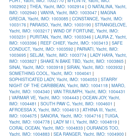
PORT, Yacht, IMO: 1002770
|
MYLIN IV, Yacht, IMO:
1002902
|
THEA, Yacht, IMO: 1002914
|
O NATALINA, Yacht,
IMO: 1002940
|
VANYA, Yacht, IMO: 1003047
|
MAGNA
GRECIA, Yacht, IMO: 1003085
|
CONSTANCE, Yacht, IMO:
1003176
|
PARAISO, Yacht, IMO: 1003190
|
STRANGELOVE,
Yacht, IMO: 1003217
|
WIND OF FORTUNE, Yacht, IMO:
1003231
|
PURITAN, Yacht, IMO: 1003346
|
LAURA Z, Yacht,
IMO: 1003396
|
REEF CHIEF, Yacht, IMO: 1003413
|
SAFE
CONDUCT, Yacht, IMO: 1003592
|
PARVATI, Yacht, IMO:
1003695
|
SELJM, Yacht, IMO: 1003774
|
LADY HAYA, Yacht,
IMO: 1003827
|
SHAKE N BAKE TBD, Yacht, IMO: 1003865
|
SINAI, Yacht, IMO: 1003918
|
SIRAN, Yacht, IMO: 1003932
|
SOMETHING COOL, Yacht, IMO: 1004041
|
SOPHISTICATED LADY, Yacht, IMO: 1004053
|
STARRY
NIGHT OF THE CARIBBEAN, Yacht, IMO: 1004118
|
MARO,
Yacht, IMO: 1004340
|
VAN TRIUMPH, Yacht, IMO: 1004431
|
VARMAR VE, Yacht, IMO: 1004443
|
OCEAN JOY, Yacht,
IMO: 1004481
|
SOUTH PAW C, Yacht, IMO: 1004601
|
AFROESSA X, Yacht, IMO: 1004613
|
ATHINA III, Yacht,
IMO: 1004675
|
SANORA, Yacht, IMO: 1004716
|
TUIGA,
Yacht, IMO: 1004778
|
LADY M I I, Yacht, IMO: 1004819
|
CORAL OCEAN, Yacht, IMO: 1004833
|
OURANOS TOO,
Yacht, IMO: 1004883
|
SEA RANGER, Yacht, IMO: 1004900
|