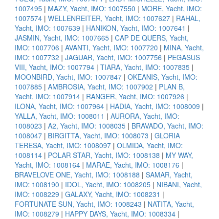
1007495
|
MAZY, Yacht, IMO: 1007550
|
MORE, Yacht, IMO:
1007574
|
WELLENREITER, Yacht, IMO: 1007627
|
RAHAL,
Yacht, IMO: 1007639
|
HANIKON, Yacht, IMO: 1007641
|
JASMIN, Yacht, IMO: 1007665
|
CAP DE QUERS, Yacht,
IMO: 1007706
|
AVANTI, Yacht, IMO: 1007720
|
MINA, Yacht,
IMO: 1007732
|
JAGUAR, Yacht, IMO: 1007756
|
PEGASUS
VIII, Yacht, IMO: 1007794
|
TIARA, Yacht, IMO: 1007835
|
MOONBIRD, Yacht, IMO: 1007847
|
OKEANIS, Yacht, IMO:
1007885
|
AMBROSIA, Yacht, IMO: 1007902
|
PLAN B,
Yacht, IMO: 1007914
|
RANGER, Yacht, IMO: 1007926
|
ILONA, Yacht, IMO: 1007964
|
HADIA, Yacht, IMO: 1008009
|
YALLA, Yacht, IMO: 1008011
|
AURORA, Yacht, IMO:
1008023
|
A2, Yacht, IMO: 1008035
|
BRAVADO, Yacht, IMO:
1008047
|
BIRGITTA, Yacht, IMO: 1008073
|
GLORIA
TERESA, Yacht, IMO: 1008097
|
OLMIDA, Yacht, IMO:
1008114
|
POLAR STAR, Yacht, IMO: 1008138
|
MY WAY,
Yacht, IMO: 1008164
|
MARAE, Yacht, IMO: 1008176
|
BRAVELOVE ONE, Yacht, IMO: 1008188
|
SAMAR, Yacht,
IMO: 1008190
|
IDOL, Yacht, IMO: 1008205
|
NIBANI, Yacht,
IMO: 1008229
|
GALAXY, Yacht, IMO: 1008231
|
FORTUNATE SUN, Yacht, IMO: 1008243
|
NATITA, Yacht,
IMO: 1008279
|
HAPPY DAYS, Yacht, IMO: 1008334
|