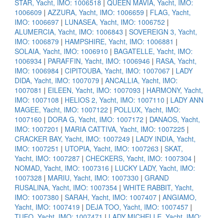
STAR, Yacht, IMO: 1006518
|
QUEEN MAVIA, Yacht, IMO:
1006609
|
AZZURA, Yacht, IMO: 1006659
|
FLAG, Yacht,
IMO: 1006697
|
LUNASEA, Yacht, IMO: 1006752
|
ALUMERCIA, Yacht, IMO: 1006843
|
SOVEREIGN 3, Yacht,
IMO: 1006879
|
HAMPSHIRE, Yacht, IMO: 1006881
|
SOLAIA, Yacht, IMO: 1006910
|
BAGATELLE, Yacht, IMO:
1006934
|
PARAFFIN, Yacht, IMO: 1006946
|
RASA, Yacht,
IMO: 1006984
|
CIPITOUBA, Yacht, IMO: 1007067
|
LADY
DIDA, Yacht, IMO: 1007079
|
ANCALLIA, Yacht, IMO:
1007081
|
EILEEN, Yacht, IMO: 1007093
|
HARMONY, Yacht,
IMO: 1007108
|
HELIOS 2, Yacht, IMO: 1007110
|
LADY ANN
MAGEE, Yacht, IMO: 1007122
|
POLLUX, Yacht, IMO:
1007160
|
DORA G, Yacht, IMO: 1007172
|
DANAOS, Yacht,
IMO: 1007201
|
MARIA CATTIVA, Yacht, IMO: 1007225
|
CRACKER BAY, Yacht, IMO: 1007249
|
LADY INDIA, Yacht,
IMO: 1007251
|
UTOPIA, Yacht, IMO: 1007263
|
SKAT,
Yacht, IMO: 1007287
|
CHECKERS, Yacht, IMO: 1007304
|
NOMAD, Yacht, IMO: 1007316
|
LUCKY LADY, Yacht, IMO:
1007328
|
MARIU, Yacht, IMO: 1007330
|
GRAND
RUSALINA, Yacht, IMO: 1007354
|
WHITE RABBIT, Yacht,
IMO: 1007380
|
SARAH, Yacht, IMO: 1007407
|
ANGIAMO,
Yacht, IMO: 1007419
|
DEJA TOO, Yacht, IMO: 1007457
|
TUEQ, Yacht, IMO: 1007471
|
LADY MICHELLE, Yacht, IMO: