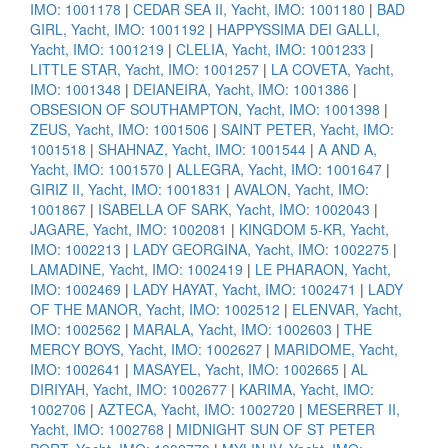
IMO: 1001178
|
CEDAR SEA II, Yacht, IMO: 1001180
|
BAD
GIRL, Yacht, IMO: 1001192
|
HAPPYSSIMA DEI GALLI,
Yacht, IMO: 1001219
|
CLELIA, Yacht, IMO: 1001233
|
LITTLE STAR, Yacht, IMO: 1001257
|
LA COVETA, Yacht,
IMO: 1001348
|
DEIANEIRA, Yacht, IMO: 1001386
|
OBSESION OF SOUTHAMPTON, Yacht, IMO: 1001398
|
ZEUS, Yacht, IMO: 1001506
|
SAINT PETER, Yacht, IMO:
1001518
|
SHAHNAZ, Yacht, IMO: 1001544
|
A AND A,
Yacht, IMO: 1001570
|
ALLEGRA, Yacht, IMO: 1001647
|
GIRIZ II, Yacht, IMO: 1001831
|
AVALON, Yacht, IMO:
1001867
|
ISABELLA OF SARK, Yacht, IMO: 1002043
|
JAGARE, Yacht, IMO: 1002081
|
KINGDOM 5-KR, Yacht,
IMO: 1002213
|
LADY GEORGINA, Yacht, IMO: 1002275
|
LAMADINE, Yacht, IMO: 1002419
|
LE PHARAON, Yacht,
IMO: 1002469
|
LADY HAYAT, Yacht, IMO: 1002471
|
LADY
OF THE MANOR, Yacht, IMO: 1002512
|
ELENVAR, Yacht,
IMO: 1002562
|
MARALA, Yacht, IMO: 1002603
|
THE
MERCY BOYS, Yacht, IMO: 1002627
|
MARIDOME, Yacht,
IMO: 1002641
|
MASAYEL, Yacht, IMO: 1002665
|
AL
DIRIYAH, Yacht, IMO: 1002677
|
KARIMA, Yacht, IMO:
1002706
|
AZTECA, Yacht, IMO: 1002720
|
MESERRET II,
Yacht, IMO: 1002768
|
MIDNIGHT SUN OF ST PETER