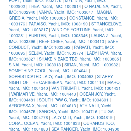
PORT, Yacht, IMO: 1002770
|
MYLIN IV, Yacht, IMO:
1002902
|
THEA, Yacht, IMO: 1002914
|
O NATALINA, Yacht,
IMO: 1002940
|
VANYA, Yacht, IMO: 1003047
|
MAGNA
GRECIA, Yacht, IMO: 1003085
|
CONSTANCE, Yacht, IMO:
1003176
|
PARAISO, Yacht, IMO: 1003190
|
STRANGELOVE,
Yacht, IMO: 1003217
|
WIND OF FORTUNE, Yacht, IMO:
1003231
|
PURITAN, Yacht, IMO: 1003346
|
LAURA Z, Yacht,
IMO: 1003396
|
REEF CHIEF, Yacht, IMO: 1003413
|
SAFE
CONDUCT, Yacht, IMO: 1003592
|
PARVATI, Yacht, IMO:
1003695
|
SELJM, Yacht, IMO: 1003774
|
LADY HAYA, Yacht,
IMO: 1003827
|
SHAKE N BAKE TBD, Yacht, IMO: 1003865
|
SINAI, Yacht, IMO: 1003918
|
SIRAN, Yacht, IMO: 1003932
|
SOMETHING COOL, Yacht, IMO: 1004041
|
SOPHISTICATED LADY, Yacht, IMO: 1004053
|
STARRY
NIGHT OF THE CARIBBEAN, Yacht, IMO: 1004118
|
MARO,
Yacht, IMO: 1004340
|
VAN TRIUMPH, Yacht, IMO: 1004431
|
VARMAR VE, Yacht, IMO: 1004443
|
OCEAN JOY, Yacht,
IMO: 1004481
|
SOUTH PAW C, Yacht, IMO: 1004601
|
AFROESSA X, Yacht, IMO: 1004613
|
ATHINA III, Yacht,
IMO: 1004675
|
SANORA, Yacht, IMO: 1004716
|
TUIGA,
Yacht, IMO: 1004778
|
LADY M I I, Yacht, IMO: 1004819
|
CORAL OCEAN, Yacht, IMO: 1004833
|
OURANOS TOO,
Yacht, IMO: 1004883
|
SEA RANGER, Yacht, IMO: 1004900
|