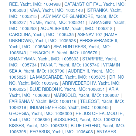
REE, Yacht, IMO: 1004998
|
CATALYST OF FAL, Yacht, IMO:
1005083
|
VAVA, Yacht, IMO: 1005148
|
ISTRANKA, Yacht,
IMO: 1005215
|
LADY MAY OF GLANDORE, Yacht, IMO:
1005227
|
YUME, Yacht, IMO: 1005241
|
TARANGINI, Yacht,
IMO: 1005253
|
AQUALIBRIUM, Yacht, IMO: 1005318
|
CAROLINA, Yacht, IMO: 1005435
|
ASENAV 107 (NAME
UNKNOWN), Yacht, IMO: 1005526
|
PERSEVERANCE II,
Yacht, IMO: 1005540
|
SEA HUNTRESS, Yacht, IMO:
1005643
|
TENACIOUS, Yacht, IMO: 1005679
|
SHANTYMAN, Yacht, IMO: 1005693
|
STARFIRE, Yacht,
IMO: 1005734
|
TANIA T, Yacht, IMO: 1005746
|
VITAMIN
SEA A, Yacht, IMO: 1005796
|
AUDREY II, Yacht, IMO:
1005825
|
LA MASCARADE, Yacht, IMO: 1005875
|
DR. NO
NO, Yacht, IMO: 1005942
|
ARRIVEDERCI IV, Yacht, IMO:
1006025
|
BLUE RIBBON K, Yacht, IMO: 1006051
|
ARIA,
Yacht, IMO: 1006063
|
MARIGOLD, Yacht, IMO: 1006087
|
FARIBANA V, Yacht, IMO: 1006116
|
TELEOST, Yacht, IMO:
1006219
|
INDIAN EMPRESS, Yacht, IMO: 1006245
|
GEORGIA, Yacht, IMO: 1006300
|
HELIUS OF FALMOUTH,
Yacht, IMO: 1006350
|
SUSSURRO, Yacht, IMO: 1006374
|
KISSES, Yacht, IMO: 1006386
|
BLUE LEGEND, Yacht, IMO:
1006398
|
PEGASUS, Yacht, IMO: 1006403
|
ANTARES