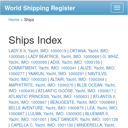
World Shipping Register
Toggl
naviga
Home
»
Ships
Ships Index
LADY K II, Yacht, IMO: 1000019
|
OKTANA, Yacht, IMO:
1000045
|
LADY BEATRICE, Yacht, IMO: 1000069
|
G. WHIZ,
Yacht, IMO: 1000095
|
ADIX, Yacht, IMO: 1000150
|
COMMITMENT, Yacht, IMO: 1000241
|
ALIZE, Yacht, IMO:
1000277
|
YAAKUN, Yacht, IMO: 1000291
|
NAVTILVS,
Yacht, IMO: 1000320
|
ALTAIR, Yacht, IMO: 1000344
|
AMPHITRITE, Yacht, IMO: 1000370
|
BLUE OCEAN, Yacht,
IMO: 1000435
|
ATLANTIC GOOSE, Yacht, IMO: 1000617
|
ATLANTIC PRINCESS, Yacht, IMO: 1000631
|
ATLANTIS II,
Yacht, IMO: 1000667
|
BEAUGESTE, Yacht, IMO: 1000849
|
BELLE AVENTURE, Yacht, IMO: 1000875
|
LEA, Yacht, IMO:
1000887
|
LULWA, Yacht, IMO: 1000930
|
BLUEMAR II,
Yacht, IMO: 1001001
|
SALT DANCER, Yacht, IMO: 1001128
|
CAPELLA C, Yacht, IMO: 1001130
|
MINDERELLA, Yacht,