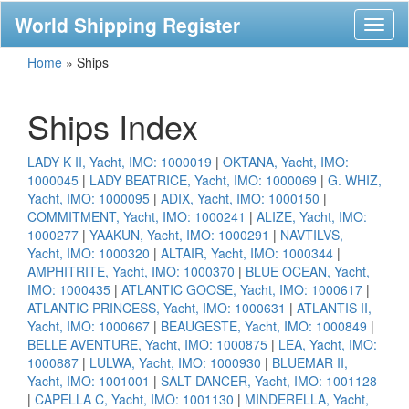
World Shipping Register
Toggl
naviga
Home
»
Ships
Ships Index
LADY K II, Yacht, IMO: 1000019
|
OKTANA, Yacht, IMO:
1000045
|
LADY BEATRICE, Yacht, IMO: 1000069
|
G. WHIZ,
Yacht, IMO: 1000095
|
ADIX, Yacht, IMO: 1000150
|
COMMITMENT, Yacht, IMO: 1000241
|
ALIZE, Yacht, IMO:
1000277
|
YAAKUN, Yacht, IMO: 1000291
|
NAVTILVS,
Yacht, IMO: 1000320
|
ALTAIR, Yacht, IMO: 1000344
|
AMPHITRITE, Yacht, IMO: 1000370
|
BLUE OCEAN, Yacht,
IMO: 1000435
|
ATLANTIC GOOSE, Yacht, IMO: 1000617
|
ATLANTIC PRINCESS, Yacht, IMO: 1000631
|
ATLANTIS II,
Yacht, IMO: 1000667
|
BEAUGESTE, Yacht, IMO: 1000849
|
BELLE AVENTURE, Yacht, IMO: 1000875
|
LEA, Yacht, IMO:
1000887
|
LULWA, Yacht, IMO: 1000930
|
BLUEMAR II,
Yacht, IMO: 1001001
|
SALT DANCER, Yacht, IMO: 1001128
|
CAPELLA C, Yacht, IMO: 1001130
|
MINDERELLA, Yacht,