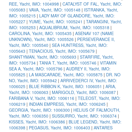
REE, Yacht, IMO: 1004998
|
CATALYST OF FAL, Yacht, IMO:
1005083
|
VAVA, Yacht, IMO: 1005148
|
ISTRANKA, Yacht,
IMO: 1005215
|
LADY MAY OF GLANDORE, Yacht, IMO:
1005227
|
YUME, Yacht, IMO: 1005241
|
TARANGINI, Yacht,
IMO: 1005253
|
AQUALIBRIUM, Yacht, IMO: 1005318
|
CAROLINA, Yacht, IMO: 1005435
|
ASENAV 107 (NAME
UNKNOWN), Yacht, IMO: 1005526
|
PERSEVERANCE II,
Yacht, IMO: 1005540
|
SEA HUNTRESS, Yacht, IMO:
1005643
|
TENACIOUS, Yacht, IMO: 1005679
|
SHANTYMAN, Yacht, IMO: 1005693
|
STARFIRE, Yacht,
IMO: 1005734
|
TANIA T, Yacht, IMO: 1005746
|
VITAMIN
SEA A, Yacht, IMO: 1005796
|
AUDREY II, Yacht, IMO:
1005825
|
LA MASCARADE, Yacht, IMO: 1005875
|
DR. NO
NO, Yacht, IMO: 1005942
|
ARRIVEDERCI IV, Yacht, IMO:
1006025
|
BLUE RIBBON K, Yacht, IMO: 1006051
|
ARIA,
Yacht, IMO: 1006063
|
MARIGOLD, Yacht, IMO: 1006087
|
FARIBANA V, Yacht, IMO: 1006116
|
TELEOST, Yacht, IMO:
1006219
|
INDIAN EMPRESS, Yacht, IMO: 1006245
|
GEORGIA, Yacht, IMO: 1006300
|
HELIUS OF FALMOUTH,
Yacht, IMO: 1006350
|
SUSSURRO, Yacht, IMO: 1006374
|
KISSES, Yacht, IMO: 1006386
|
BLUE LEGEND, Yacht, IMO:
1006398
|
PEGASUS, Yacht, IMO: 1006403
|
ANTARES