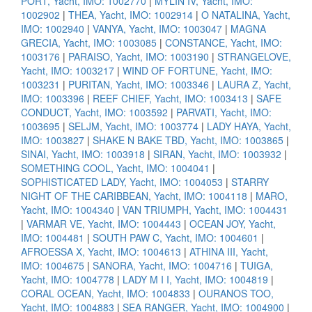
PORT, Yacht, IMO: 1002770
|
MYLIN IV, Yacht, IMO:
1002902
|
THEA, Yacht, IMO: 1002914
|
O NATALINA, Yacht,
IMO: 1002940
|
VANYA, Yacht, IMO: 1003047
|
MAGNA
GRECIA, Yacht, IMO: 1003085
|
CONSTANCE, Yacht, IMO:
1003176
|
PARAISO, Yacht, IMO: 1003190
|
STRANGELOVE,
Yacht, IMO: 1003217
|
WIND OF FORTUNE, Yacht, IMO:
1003231
|
PURITAN, Yacht, IMO: 1003346
|
LAURA Z, Yacht,
IMO: 1003396
|
REEF CHIEF, Yacht, IMO: 1003413
|
SAFE
CONDUCT, Yacht, IMO: 1003592
|
PARVATI, Yacht, IMO:
1003695
|
SELJM, Yacht, IMO: 1003774
|
LADY HAYA, Yacht,
IMO: 1003827
|
SHAKE N BAKE TBD, Yacht, IMO: 1003865
|
SINAI, Yacht, IMO: 1003918
|
SIRAN, Yacht, IMO: 1003932
|
SOMETHING COOL, Yacht, IMO: 1004041
|
SOPHISTICATED LADY, Yacht, IMO: 1004053
|
STARRY
NIGHT OF THE CARIBBEAN, Yacht, IMO: 1004118
|
MARO,
Yacht, IMO: 1004340
|
VAN TRIUMPH, Yacht, IMO: 1004431
|
VARMAR VE, Yacht, IMO: 1004443
|
OCEAN JOY, Yacht,
IMO: 1004481
|
SOUTH PAW C, Yacht, IMO: 1004601
|
AFROESSA X, Yacht, IMO: 1004613
|
ATHINA III, Yacht,
IMO: 1004675
|
SANORA, Yacht, IMO: 1004716
|
TUIGA,
Yacht, IMO: 1004778
|
LADY M I I, Yacht, IMO: 1004819
|
CORAL OCEAN, Yacht, IMO: 1004833
|
OURANOS TOO,
Yacht, IMO: 1004883
|
SEA RANGER, Yacht, IMO: 1004900
|