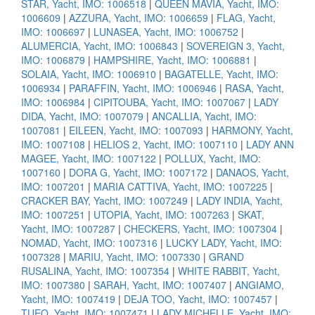
STAR, Yacht, IMO: 1006518
|
QUEEN MAVIA, Yacht, IMO:
1006609
|
AZZURA, Yacht, IMO: 1006659
|
FLAG, Yacht,
IMO: 1006697
|
LUNASEA, Yacht, IMO: 1006752
|
ALUMERCIA, Yacht, IMO: 1006843
|
SOVEREIGN 3, Yacht,
IMO: 1006879
|
HAMPSHIRE, Yacht, IMO: 1006881
|
SOLAIA, Yacht, IMO: 1006910
|
BAGATELLE, Yacht, IMO:
1006934
|
PARAFFIN, Yacht, IMO: 1006946
|
RASA, Yacht,
IMO: 1006984
|
CIPITOUBA, Yacht, IMO: 1007067
|
LADY
DIDA, Yacht, IMO: 1007079
|
ANCALLIA, Yacht, IMO:
1007081
|
EILEEN, Yacht, IMO: 1007093
|
HARMONY, Yacht,
IMO: 1007108
|
HELIOS 2, Yacht, IMO: 1007110
|
LADY ANN
MAGEE, Yacht, IMO: 1007122
|
POLLUX, Yacht, IMO:
1007160
|
DORA G, Yacht, IMO: 1007172
|
DANAOS, Yacht,
IMO: 1007201
|
MARIA CATTIVA, Yacht, IMO: 1007225
|
CRACKER BAY, Yacht, IMO: 1007249
|
LADY INDIA, Yacht,
IMO: 1007251
|
UTOPIA, Yacht, IMO: 1007263
|
SKAT,
Yacht, IMO: 1007287
|
CHECKERS, Yacht, IMO: 1007304
|
NOMAD, Yacht, IMO: 1007316
|
LUCKY LADY, Yacht, IMO:
1007328
|
MARIU, Yacht, IMO: 1007330
|
GRAND
RUSALINA, Yacht, IMO: 1007354
|
WHITE RABBIT, Yacht,
IMO: 1007380
|
SARAH, Yacht, IMO: 1007407
|
ANGIAMO,
Yacht, IMO: 1007419
|
DEJA TOO, Yacht, IMO: 1007457
|
TUEQ, Yacht, IMO: 1007471
|
LADY MICHELLE, Yacht, IMO: