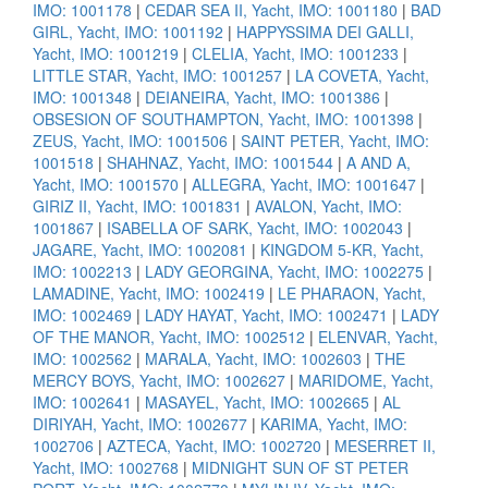
IMO: 1001178
|
CEDAR SEA II, Yacht, IMO: 1001180
|
BAD
GIRL, Yacht, IMO: 1001192
|
HAPPYSSIMA DEI GALLI,
Yacht, IMO: 1001219
|
CLELIA, Yacht, IMO: 1001233
|
LITTLE STAR, Yacht, IMO: 1001257
|
LA COVETA, Yacht,
IMO: 1001348
|
DEIANEIRA, Yacht, IMO: 1001386
|
OBSESION OF SOUTHAMPTON, Yacht, IMO: 1001398
|
ZEUS, Yacht, IMO: 1001506
|
SAINT PETER, Yacht, IMO:
1001518
|
SHAHNAZ, Yacht, IMO: 1001544
|
A AND A,
Yacht, IMO: 1001570
|
ALLEGRA, Yacht, IMO: 1001647
|
GIRIZ II, Yacht, IMO: 1001831
|
AVALON, Yacht, IMO:
1001867
|
ISABELLA OF SARK, Yacht, IMO: 1002043
|
JAGARE, Yacht, IMO: 1002081
|
KINGDOM 5-KR, Yacht,
IMO: 1002213
|
LADY GEORGINA, Yacht, IMO: 1002275
|
LAMADINE, Yacht, IMO: 1002419
|
LE PHARAON, Yacht,
IMO: 1002469
|
LADY HAYAT, Yacht, IMO: 1002471
|
LADY
OF THE MANOR, Yacht, IMO: 1002512
|
ELENVAR, Yacht,
IMO: 1002562
|
MARALA, Yacht, IMO: 1002603
|
THE
MERCY BOYS, Yacht, IMO: 1002627
|
MARIDOME, Yacht,
IMO: 1002641
|
MASAYEL, Yacht, IMO: 1002665
|
AL
DIRIYAH, Yacht, IMO: 1002677
|
KARIMA, Yacht, IMO:
1002706
|
AZTECA, Yacht, IMO: 1002720
|
MESERRET II,
Yacht, IMO: 1002768
|
MIDNIGHT SUN OF ST PETER