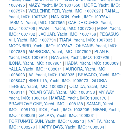
1007495
|
MAZY, Yacht, IMO: 1007550
|
MORE, Yacht, IMO:
1007574
|
WELLENREITER, Yacht, IMO: 1007627
|
RAHAL,
Yacht, IMO: 1007639
|
HANIKON, Yacht, IMO: 1007641
|
JASMIN, Yacht, IMO: 1007665
|
CAP DE QUERS, Yacht,
IMO: 1007706
|
AVANTI, Yacht, IMO: 1007720
|
MINA, Yacht,
IMO: 1007732
|
JAGUAR, Yacht, IMO: 1007756
|
PEGASUS
VIII, Yacht, IMO: 1007794
|
TIARA, Yacht, IMO: 1007835
|
MOONBIRD, Yacht, IMO: 1007847
|
OKEANIS, Yacht, IMO:
1007885
|
AMBROSIA, Yacht, IMO: 1007902
|
PLAN B,
Yacht, IMO: 1007914
|
RANGER, Yacht, IMO: 1007926
|
ILONA, Yacht, IMO: 1007964
|
HADIA, Yacht, IMO: 1008009
|
YALLA, Yacht, IMO: 1008011
|
AURORA, Yacht, IMO:
1008023
|
A2, Yacht, IMO: 1008035
|
BRAVADO, Yacht, IMO:
1008047
|
BIRGITTA, Yacht, IMO: 1008073
|
GLORIA
TERESA, Yacht, IMO: 1008097
|
OLMIDA, Yacht, IMO:
1008114
|
POLAR STAR, Yacht, IMO: 1008138
|
MY WAY,
Yacht, IMO: 1008164
|
MARAE, Yacht, IMO: 1008176
|
BRAVELOVE ONE, Yacht, IMO: 1008188
|
SAMAR, Yacht,
IMO: 1008190
|
IDOL, Yacht, IMO: 1008205
|
NIBANI, Yacht,
IMO: 1008229
|
GALAXY, Yacht, IMO: 1008231
|
FORTUNATE SUN, Yacht, IMO: 1008243
|
NATITA, Yacht,
IMO: 1008279
|
HAPPY DAYS, Yacht, IMO: 1008334
|